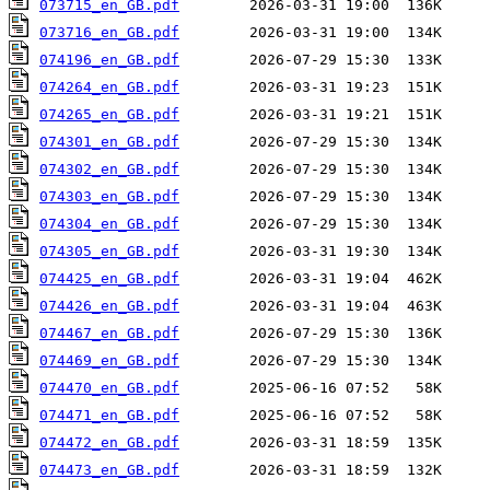
073715_en_GB.pdf
073716_en_GB.pdf
074196_en_GB.pdf
074264_en_GB.pdf
074265_en_GB.pdf
074301_en_GB.pdf
074302_en_GB.pdf
074303_en_GB.pdf
074304_en_GB.pdf
074305_en_GB.pdf
074425_en_GB.pdf
074426_en_GB.pdf
074467_en_GB.pdf
074469_en_GB.pdf
074470_en_GB.pdf
074471_en_GB.pdf
074472_en_GB.pdf
074473_en_GB.pdf