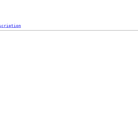
scription