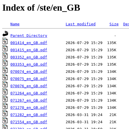
Index of /ste/en_GB
Name
Last modified
Size
De
Parent Directory
001414_en_GB.pdf
001415_en_GB.pdf
003352_en_GB.pdf
003353_en_GB.pdf
070074_en_GB.pdf
070075_en_GB.pdf
070076_en_GB.pdf
071264_en_GB.pdf
071267_en_GB.pdf
071270_en_GB.pdf
071282_en_GB.pdf
071554_en_GB.pdf